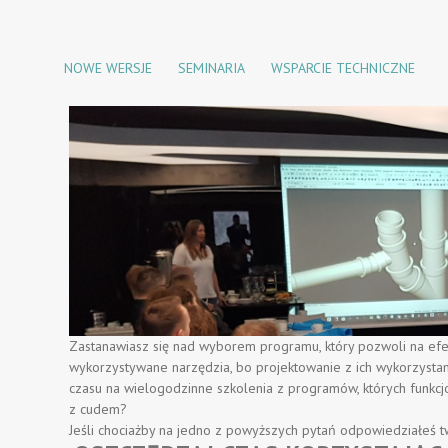
NOWE WERSJE
SEMINARIA
WSPARCIE TECHNICZNE
Zastanawiasz się nad wyborem programu, który pozwoli na ef
wykorzystywane narzędzia, bo projektowanie z ich wykorzystani
czasu na wielogodzinne szkolenia z programów, których funkcj
z cudem?
Jeśli chociażby na jedno z powyższych pytań odpowiedziałeś t