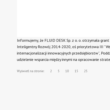
Informujemy, że FLUID DESK Sp. z o. o. otrzymała gra
Inteligentny Rozwój 2014-2020, oś priorytetowa III ”Wsp
internacjonalizacji innowacyjnych przedsiębiorstw”, Podd
udzielenie wsparcia między innymi na opracowanie strateg
Wyświetl na stronie:
2
5
10
15
25