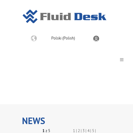
Wybierz
Polski (Polish)
język
NEWS
1
z 5
1
|
2
|
3
|
4
|
5
|