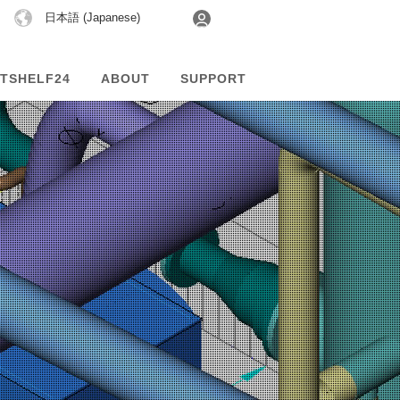
言
日本語 (Japanese)
語
を
TSHELF24
ABOUT
SUPPORT
選
択