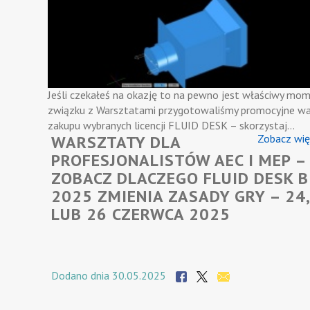
Jeśli czekałeś na okazję to na pewno jest właściwy mo
związku z Warsztatami przygotowaliśmy promocyjne wa
zakupu wybranych licencji FLUID DESK – skorzystaj…
WARSZTATY DLA
Zobacz wię
PROFESJONALISTÓW AEC I MEP –
ZOBACZ DLACZEGO FLUID DESK B
2025 ZMIENIA ZASADY GRY – 24,
LUB 26 CZERWCA 2025
Dodano dnia 30.05.2025