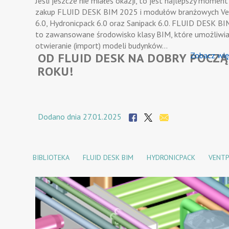
Jeśli jeszcze nie miałeś okazji, to jest najlepszy moment
zakup FLUID DESK BIM 2025 i modułów branżowych Ve
6.0, Hydronicpack 6.0 oraz Sanipack 6.0. FLUID DESK B
to zawansowane środowisko klasy BIM, które umożliwi
otwieranie (import) modeli budynków…
OD FLUID DESK NA DOBRY POCZ
Zobacz wię
ROKU!
Dodano dnia 27.01.2025
BIBLIOTEKA
FLUID DESK BIM
HYDRONICPACK
VENTP