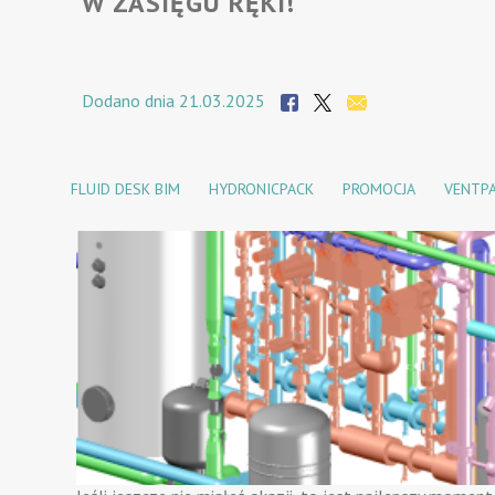
W ZASIĘGU RĘKI!
Dodano dnia 21.03.2025
FLUID DESK BIM
HYDRONICPACK
PROMOCJA
VENTP