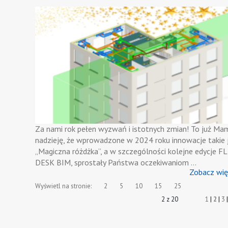
Za nami rok pełen wyzwań i istotnych zmian! To już Ma
nadzieję, że wprowadzone w 2024 roku innowacje takie 
„Magiczna różdżka”, a w szczególności kolejne edycje F
DESK BIM, sprostały Państwa oczekiwaniom …
Zobacz wię
Wyświetl na stronie:
2
5
10
15
25
2 z 20
1
|
2
|
3