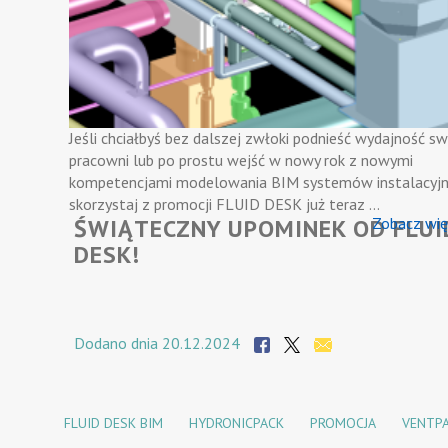
Jeśli chciałbyś bez dalszej zwłoki podnieść wydajność sw
pracowni lub po prostu wejść w nowy rok z nowymi
kompetencjami modelowania BIM systemów instalacyjn
skorzystaj z promocji FLUID DESK już teraz …
ŚWIĄTECZNY UPOMINEK OD FLUI
Zobacz wię
DESK!
Dodano dnia 20.12.2024
FLUID DESK BIM
HYDRONICPACK
PROMOCJA
VENTP