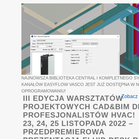
NAJNOWSZA BIBLIOTEKA CENTRAL I KOMPLETNEGO S
KANAŁÓW EASYFLOW VASCO JEST JUŻ DOSTĘPNA W 
OPROGRAMOWANIU!
Zobacz 
III EDYCJA WARSZTATÓW
PROJEKTOWYCH CAD&BIM D
PROFESJONALISTÓW HVAC!
23, 24, 25 LISTOPADA 2022 –
PRZEDPREMIEROWA