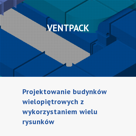
VENTPACK
Projektowanie budynków
wielopiętrowych z
wykorzystaniem wielu
rysunków