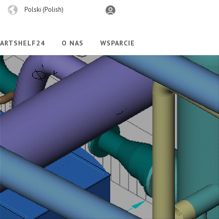
Wybierz
Polski (Polish)
język
PARTSHELF24
O NAS
WSPARCIE